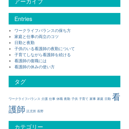
アーカイブ
Entries
ワークライフバランスの保ち方
家庭と仕事の両立のコツ
日勤と夜勤
子供のいる看護師の夜勤について
子育てしながら看護師を続ける
看護師の復職には
看護師の休みの使い方
タグ
看
ワークライフバランス
介護
仕事
休職
夜勤
子供
子育て
家事
家庭
日勤
護師
託児所
長野
カテゴリー